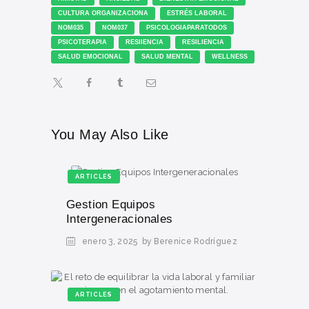
CULTURA ORGANIZACIONA
ESTRÉS LABORAL
NOM035
NOM037
PSICOLOGIAPARATODOS
PSICOTERAPIA
RESIIENCIA
RESILIENCIA
SALUD EMOCIONAL
SALUD MENTAL
WELLNESS
You May Also Like
ARTICLES
Gestion Equipos
Intergeneracionales
enero 3, 2025
by Berenice Rodríguez
ARTICLES