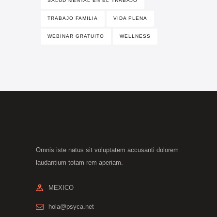
SALUD MENTAL EN EL TRABAJO
TRABAJO FAMILIA
VIDA PLENA
WEBINAR GRATUITO
WELLNESS
Omnis iste natus sit voluptatem accusanti dolorem
laudantium totam rem aperiam.
MEXICO
hola@psyca.net