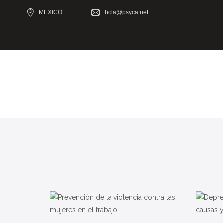
MEXICO
hola@psyca.net