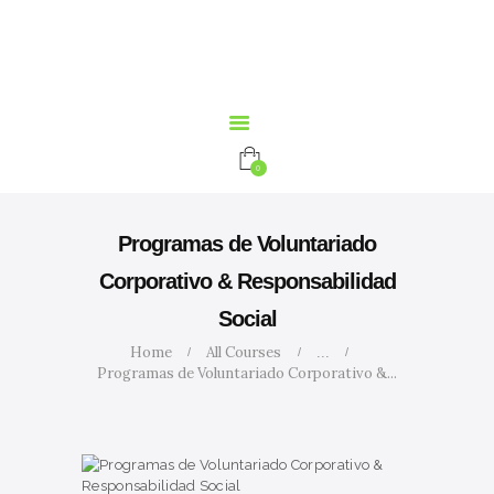
INICIO
NOSOTROS
SERVICIOS
CURSOS
MARIA
0
CALCULADORA
CONTACTO
Programas de Voluntariado
BLOG
Corporativo & Responsabilidad
Social
Home
All Courses
...
Programas de Voluntariado Corporativo &...