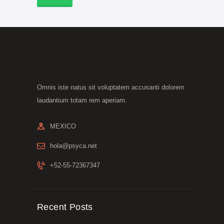
Omnis iste natus sit voluptatem accusanti dolorem
laudantium totam rem aperiam.
MEXICO
hola@psyca.net
+52-55-72367347
Recent Posts