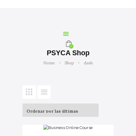
INICIO
NOSOTROS
SERVICIOS
CURSOS
MARIA
0
CALCULADORA
PSYCA Shop
CONTACTO
Home
Shop
dash
BLOG