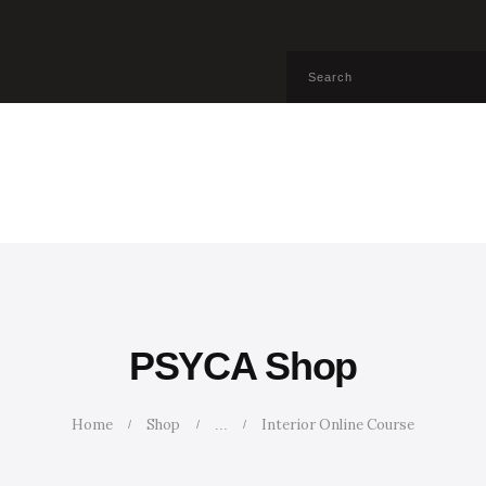
INICIO
NOSOTROS
SERVICIOS
CURSOS
MARIA
CALCULADORA
CONTACTO
PSYCA Shop
BLOG
Home
Shop
Interior Online Course
...