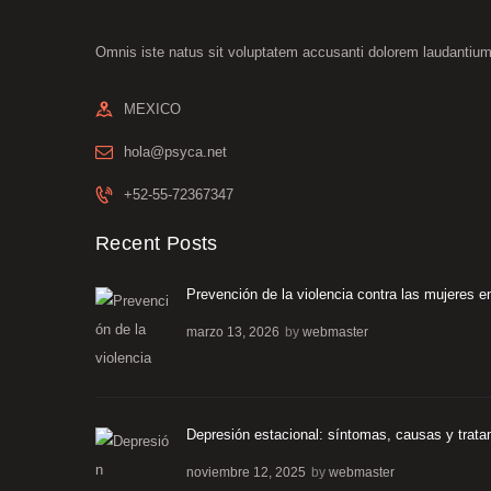
página
de
Omnis iste natus sit voluptatem accusanti dolorem laudantiu
producto
MEXICO
hola@psyca.net
+52-55-72367347
Recent Posts
Prevención de la violencia contra las mujeres en
marzo 13, 2026
by
webmaster
Depresión estacional: síntomas, causas y trata
noviembre 12, 2025
by
webmaster