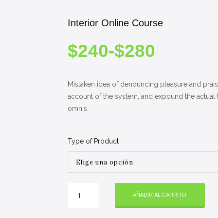
Interior Online Course
Rango
$
240
-
$
280
de
precios
desde
Mistaken idea of denouncing pleasure and prais
$240
account of the system, and expound the actual t
hasta
omnis.
$280
Type of Product
Interior
AÑADIR AL CARRITO
Online
Course