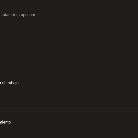
página
de
m totam rem aperiam.
producto
 el trabajo
miento