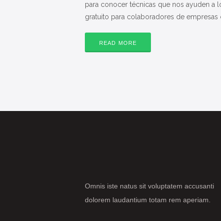
para conocer técnicas que nos ayuden a lo
gratuito para colaboradores de empresas
READ MORE
Omnis iste natus sit voluptatem accusanti
dolorem laudantium totam rem aperiam.