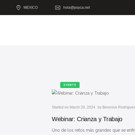
MEXICO
hola@psyca.net
EVENTS
Started on March 20, 2024
by
Berenice Rodrígue
Webinar: Crianza y Trabajo
Uno de los retos más grandes que se enfre