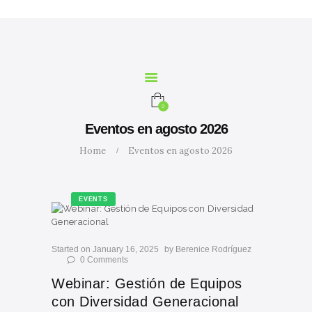
INICIO
NOSOTROS
SERVICIOS
CURSOS
MARIA
0
CALCULADORA
Eventos en agosto 2026
CONTACTO
Home
Eventos en agosto 2026
BLOG
EVENTS
Started on January 16, 2025
by
Berenice Rodríguez
0
Comments
Webinar: Gestión de Equipos
con Diversidad Generacional