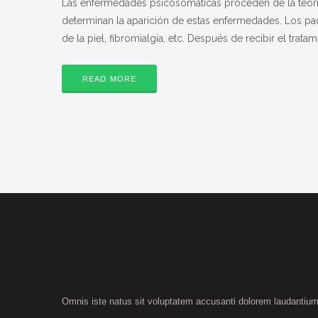
Las enfermedades psicosomáticas proceden de la teoría
determinan la aparición de estas enfermedades. Los pa
de la piel, fibromialgia, etc. Después de recibir el tra
READ MORE
Omnis iste natus sit voluptatem accusanti dolorem laudantiu