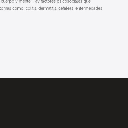
l cuerpo y mente. Hay factores psicosociales que
mas como: colitis, dermatitis, cefaleas, enfermedades