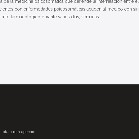
 de la medicina psicosomática que defiende la interrelación entre e
cientes con enfermedades psicosomáticas acuden al médico con sínto
tamiento farmacológico durante varios días, semanas…
m totam rem aperiam.