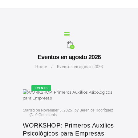
INICIO
NOSOTROS
SERVICIOS
CURSOS
MARIA
0
CALCULADORA
Eventos en agosto 2026
CONTACTO
Home
Eventos en agosto 2026
BLOG
EVENTS
Started on November 5, 2025
by
Berenice Rodríguez
0
Comments
WORKSHOP: Primeros Auxilios
Psicológicos para Empresas