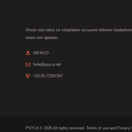
Omnis iste natus sit voluptatem accusanti dolorem laudantiu
totam rem aperiam.
MEXICO
hola@psyca.net
+52-55-72367347
PSYCA © 2026 All rights reserved.
Terms of use
and
Privacy 