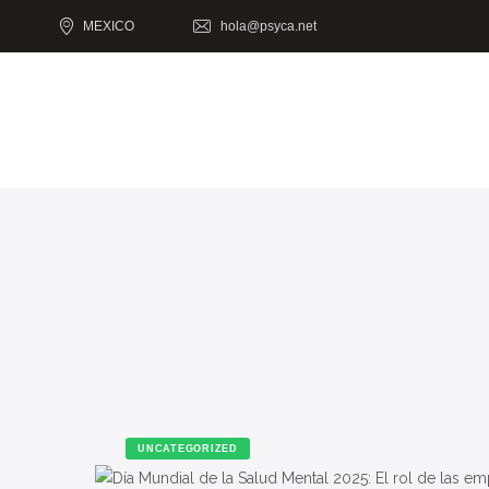
MEXICO
hola@psyca.net
UNCATEGORIZED