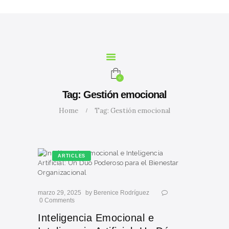
INICIO
NOSOTROS
SERVICIOS
CURSOS
MARIA
0
CALCULADORA
Tag: Gestión emocional
CONTACTO
Home
Tag: Gestión emocional
BLOG
ARTICLES
marzo 29, 2025
by
Berenice Rodríguez
0
Comments
Inteligencia Emocional e