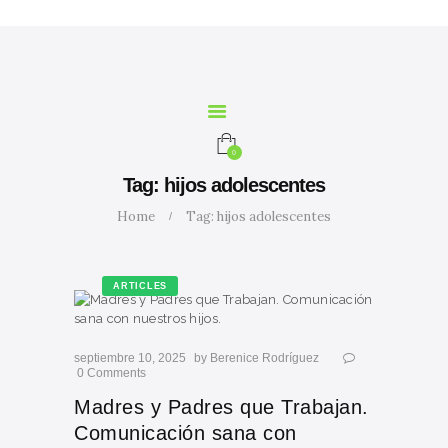
INICIO
NOSOTROS
SERVICIOS
CURSOS
MARIA
0
CALCULADORA
Tag: hijos adolescentes
CONTACTO
Home
Tag: hijos adolescentes
BLOG
ARTICLES
septiembre 10, 2025
by
Berenice Rodríguez
0
Comments
Madres y Padres que Trabajan.
Comunicación sana con