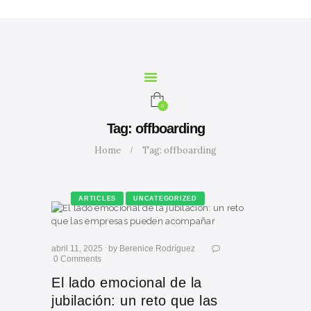
INICIO
NOSOTROS
SERVICIOS
CURSOS
MARIA
0
CALCULADORA
Tag: offboarding
CONTACTO
Home
Tag: offboarding
BLOG
ARTICLES
UNCATEGORIZED
abril 11, 2025
by
Berenice Rodríguez
0
Comments
El lado emocional de la
jubilación: un reto que las