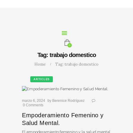
INICIO
NOSOTROS
SERVICIOS
CURSOS
MARIA
0
CALCULADORA
Tag: trabajo domestico
CONTACTO
Home
Tag: trabajo domestico
BLOG
ARTICLES
marzo 6, 2024
by
Berenice Rodríguez
0
Comments
Empoderamiento Femenino y
Salud Mental.
El empoderamiento femenino y la salud mental