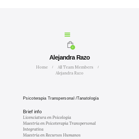
INICIO
NOSOTROS
SERVICIOS
CURSOS
MARIA
0
CALCULADORA
Alejandra Razo
CONTACTO
Home
All Team Members
BLOG
Alejandra Razo
Psicoterapia Transpersonal /Tanatología
Brief info
Licenciatura en Psicología
Maestría en Psicoterapia Transpersonal
Integrativa
Maestría en Recursos Humanos