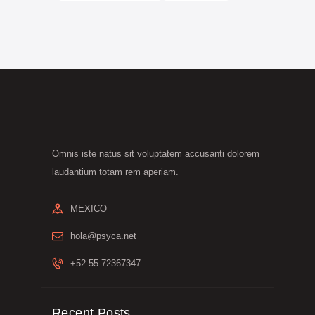
Omnis iste natus sit voluptatem accusanti dolorem
laudantium totam rem aperiam.
MEXICO
hola@psyca.net
+52-55-72367347
Recent Posts