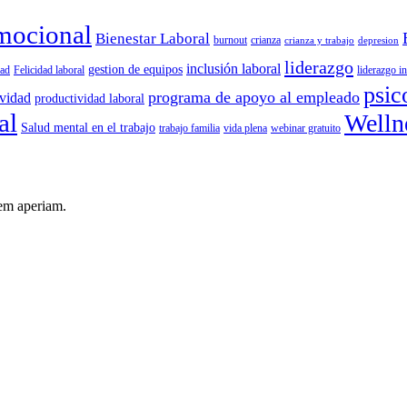
emocional
Bienestar Laboral
burnout
crianza
crianza y trabajo
depresion
liderazgo
inclusión laboral
gestion de equipos
dad
Felicidad laboral
liderazgo i
psic
programa de apoyo al empleado
ividad
productividad laboral
al
Welln
Salud mental en el trabajo
trabajo familia
vida plena
webinar gratuito
rem aperiam.