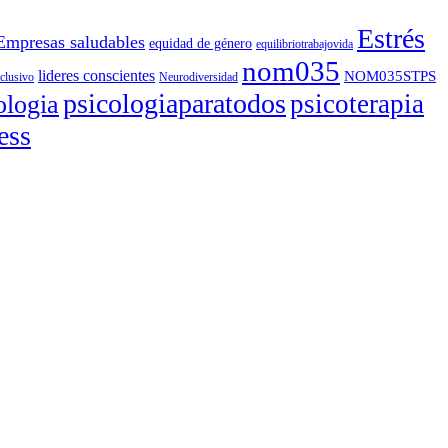
Estrés
Empresas saludables
equidad de género
equilibriotrabajovida
nom035
lideres conscientes
NOM035STPS
nclusivo
Neurodiversidad
psicologiaparatodos
psicoterapia
ologia
ess