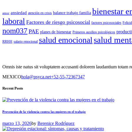
bienestar 
ansiedad
balance trabajo familia
atención en crisis
amor
laboral
Factores de riesgo psicosocial
factores psicosociales
Felici
nom037
PAE
product
planes de bienestar
Primeros auxilios psicológicos
salud emocional
salud ment
RRHH
salario emocional
Omnis iste natus sit voluptatem accusanti dolorem laudantium totam 
MEXICO
hola@psyca.net
+52-55-72367347
Recent Posts
Prevención de la violencia contra las mujeres en el trabajo
marzo 13, 2026
by
Berenice Rodríguez